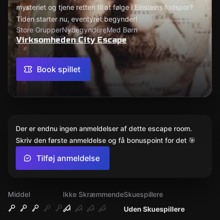
mysteriet og tjene retten til at følge i Einsteins fodspor?
Tiden starter nu, eventyret begynder!
Store Grupper
Nybegyndere
Med Børn
Virksomheden City Escape
Book spillet
Der er endnu ingen anmeldelser af dette escape room.
Skriv den første anmeldelse og få bonuspoint for det 🎯
Tilføj anmeldelse
Middel
Ikke Skræmmende
Skuespillere
Uden Skuespillere