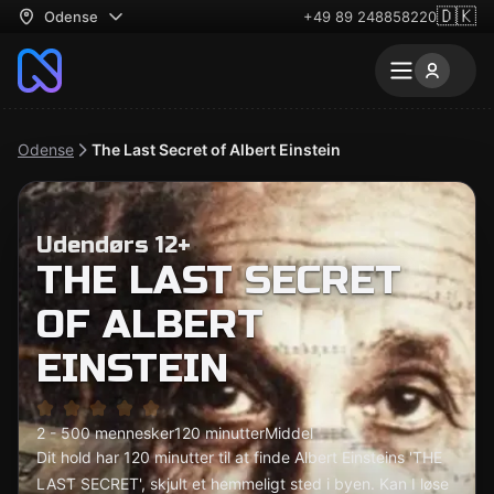
🇩🇰
Odense
+49 89 248858220
Odense
The Last Secret of Albert Einstein
Udendørs 12+
THE LAST SECRET
OF ALBERT
EINSTEIN
2 - 500 mennesker
120 minutter
Middel
Dit hold har 120 minutter til at finde Albert Einsteins 'THE
LAST SECRET', skjult et hemmeligt sted i byen. Kan I løse