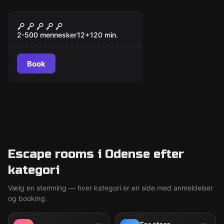
Udendørs
Operation Mindfall
2-500 mennesker
12
+
120
min.
Book
Escape rooms i Odense efter
kategori
Vælg en stemning — hver kategori er en side med anmeldelser
og booking.