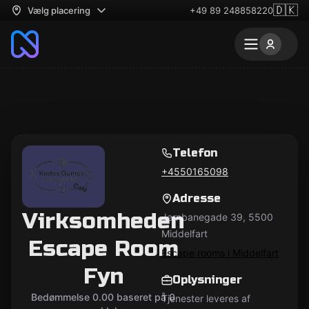
🇩🇰
Vælg placering
+49 89 248858220
Telefon
+4550165098
Adresse
Virksomheden
Jernbanegade 39, 5500
Middelfart
Escape Room
Escape rooms i Middelfart
Fyn
Oplysninger
Bedømmelse 0.00 baseret på 0
Tjenester leveres af