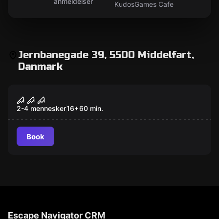
anmeldelser
KudosGames Cafe
Jernbanegade 39, 5500 Middelfart,
Danmark
Escape room
The Butcher
Populær
2-4 mennesker
16
+
60
min.
Book
Escape Navigator CRM