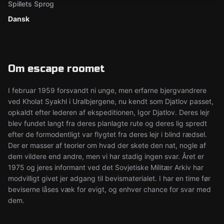
Spillets Sprog
Dansk
Om escape roomet
I februar 1959 forsvandt ni unge, men erfarne bjergvandrere
ved Kholat Syakhl i Uralbjergene, nu kendt som Djatlov passet,
opkaldt efter lederen af ekspeditionen, Igor Djatlov. Deres lejr
blev fundet langt fra deres planlagte rute og deres lig spredt
efter de formodentligt var flygtet fra deres lejr i blind rædsel.
Der er masser af teorier om hvad der skete den nat, nogle af
dem vildere end andre, men vi har stadig ingen svar. Året er
1975 og jeres informant ved det Sovjetiske Militær Arkiv har
modvilligt givet jer adgang til bevismaterialet. I har en time før
beviserne låses væk for evigt, og enhver chance for svar med
dem.