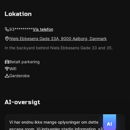
Lokation
93*********
Vis telefon
Niels Ebbesens Gade 33A, 9000 Aalborg, Danmark
In the backyard behind Niels Ebbesens Gade 33 and 35.
Betalt parkering
Wifi
Garderobe
AI-oversigt
Vi har endnu ikke mange oplysninger om dette
AI
escape room. Vi indsamler stadig information, så AI