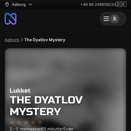
🇩🇰
Aalborg
+49 89 248858220
Aalborg
The Dyatlov Mystery
Lukket
THE DYATLOV
MYSTERY
2 - 5 mennesker
60 minutter
Svær