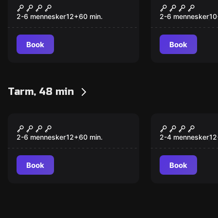
GuldKuppet
Terroriste
Ny
Ny
2-6 mennesker
12
+
60
min.
2-6 mennesker
10
Book
Book
Tarm, 48 min
Escape room
Escape room
Den gale kunstner
Den gale k
Ny
Ny
2-6 mennesker
12
+
60
min.
2-4 mennesker
12
Book
Book