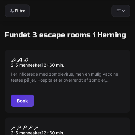
Filtre
Fundet 3 escape rooms i Herning
Escape room
The Undead
2-5 mennesker
12
+
60
min.
I er inficerede med zombievirus, men en mulig vaccine
testes på jer. Hospitalet er overrendt af zombier,
samfundet er brudt sammen. Kan I skaffe vaccinen og
undslippe?
Book
Escape room
Crime Scene
2-5 mennesker
12
+
60
min.