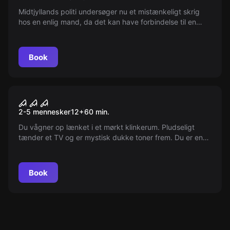
Midtjyllands politi undersøger nu et mistænkeligt skrig
hos en enlig mand, da det kan have forbindelse til en
forsvundet ung kvinde. Er du klar til at ransage hans
hjem?
Book
Escape room
Jigsaw
2-5 mennesker
12
+
60
min.
Du vågner op lænket i et mørkt klinkerum. Pludseligt
tænder et TV og er mystisk dukke toner frem. Du er en
del af et spil - et spil om overlevelse...
Book