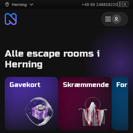
🇩🇰
Herning
+49 89 248858220
Alle escape rooms i
Herning
Gavekort
Skræmmende
For 