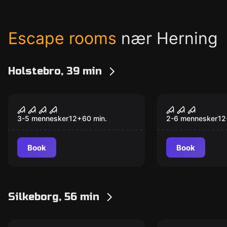
Escape rooms
nær Herning
Holstebro, 39 min
Escape room
Escape room
Kidnapped
The Undea
3-5 mennesker
12
+
60
min.
2-6 mennesker
12
Book
Book
Silkeborg, 56 min
Escape room
Escape room