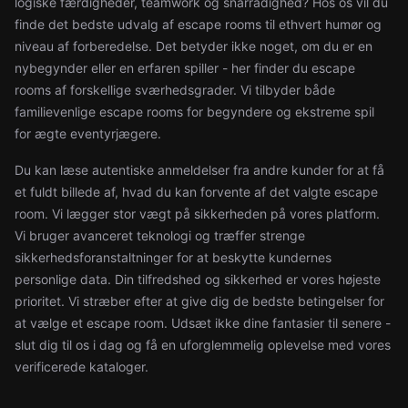
logiske færdigheder, teamwork og snarrådighed? Hos os vil du
finde det bedste udvalg af escape rooms til ethvert humør og
niveau af forberedelse. Det betyder ikke noget, om du er en
nybegynder eller en erfaren spiller - her finder du escape
rooms af forskellige sværhedsgrader. Vi tilbyder både
familievenlige escape rooms for begyndere og ekstreme spil
for ægte eventyrjægere.
Du kan læse autentiske anmeldelser fra andre kunder for at få
et fuldt billede af, hvad du kan forvente af det valgte escape
room. Vi lægger stor vægt på sikkerheden på vores platform.
Vi bruger avanceret teknologi og træffer strenge
sikkerhedsforanstaltninger for at beskytte kundernes
personlige data. Din tilfredshed og sikkerhed er vores højeste
prioritet. Vi stræber efter at give dig de bedste betingelser for
at vælge et escape room. Udsæt ikke dine fantasier til senere -
slut dig til os i dag og få en uforglemmelig oplevelse med vores
verificerede kataloger.