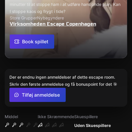
minutter til at stoppe ham i at udføre hans onde plan. Kan
I stoppe kaos og frygt i tide?
Store Grupper
Nybegyndere
Virksomheden Escape Copenhagen
Book spillet
Der er endnu ingen anmeldelser af dette escape room.
Skriv den første anmeldelse og få bonuspoint for det 🎯
Tilføj anmeldelse
Middel
Ikke Skræmmende
Skuespillere
Uden Skuespillere