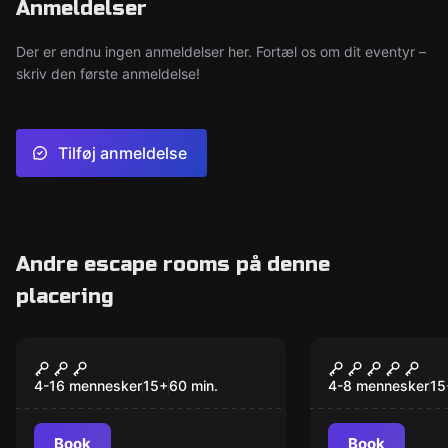
Anmeldelser
Der er endnu ingen anmeldelser her. Fortæl os om dit eventyr –
skriv den første anmeldelse!
Tilføj anmeldelse
Andre escape rooms på denne
placering
Escape room
Escape room
Vikings
The Rogue 
4-16 mennesker
15
+
60
min.
4-8 mennesker
15
Book
Book