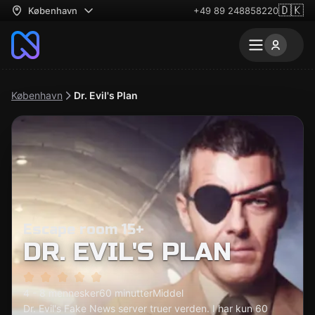
🇩🇰
København
+49 89 248858220
København
Dr. Evil's Plan
Escape room 15+
DR. EVIL'S PLAN
4 - 8 mennesker
60 minutter
Middel
Dr. Evil's Fake News server truer verden. I har kun 60