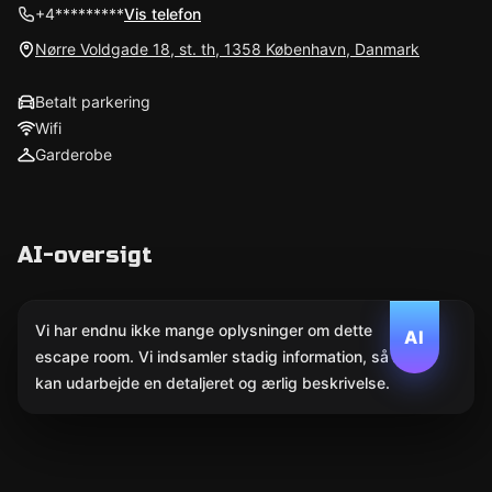
+4*********
Vis telefon
Nørre Voldgade 18, st. th, 1358 København, Danmark
Betalt parkering
Wifi
Garderobe
AI-oversigt
Vi har endnu ikke mange oplysninger om dette
AI
escape room. Vi indsamler stadig information, så AI
kan udarbejde en detaljeret og ærlig beskrivelse.