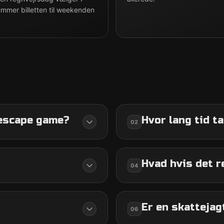
mmer billetten til weekenden
 escape game?
Hvor lang tid t
02
Hvad hvis det r
04
Er en skattejag
06