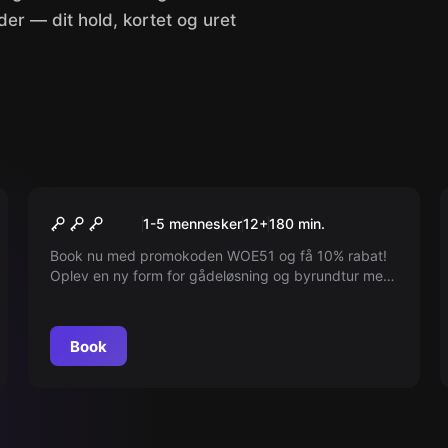
er — dit hold, kortet og uret
Udendørs
World City Trail
1-5 mennesker
12
+
180
min.
Book nu med promokoden WOE51 og få 10% rabat!
Oplev en ny form for gådeløsning og byrundtur med
vores spil. Selv de lokale genlærer! PS Puslespillene
er fantastiske. Anbefales varmt!
Book