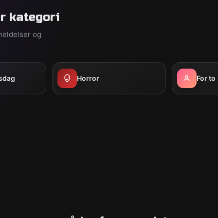
r kategori
meldelser og
sdag
Horror
For to