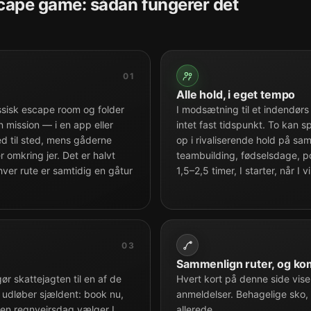
scape game: sådan fungerer det
01
Alle hold, i eget tempo
sisk escape room og folder
I modsætning til et indendørs
en mission — i en app eller
intet fast tidspunkt. To kan sp
ed til sted, mens gåderne
op i rivaliserende hold på sam
r omkring jer. Det er halvt
teambuilding, fødselsdage, po
hver rute er samtidig en gåtur
1,5–2,5 timer, I starter, når I v
03
Sammenlign ruter, og ko
gør skattejagten til en af de
Hvert kort på denne side vise
e udløber sjældent: book nu,
anmeldelser. Behagelige sko, 
å en regnvejrsdag vælger I
allerede.