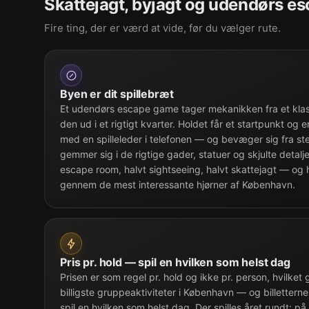
Skattejagt, byjagt og udendørs e
Fire ting, der er værd at vide, før du vælger rute.
Byen er dit spillebræt
Et udendørs escape game tager mekanikken fra et klas
den ud i et rigtigt kvarter. Holdet får et startpunkt og 
med en spilleleder i telefonen — og bevæger sig fra st
gemmer sig i de rigtige gader, statuer og skjulte detalje
escape room, halvt sightseeing, halvt skattejagt — og 
gennem de mest interessante hjørner af København.
Pris pr. hold — spil en hvilken som helst dag
Prisen er som regel pr. hold og ikke pr. person, hvilket 
billigste gruppeaktiviteter i København — og billettern
spil en hvilken som helst dag. Der spilles året rundt: p