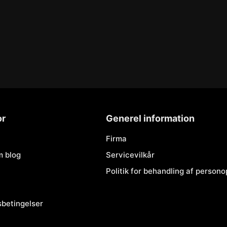
or
Generel information
Firma
m blog
Servicevilkår
Politik for behandling af person
sbetingelser