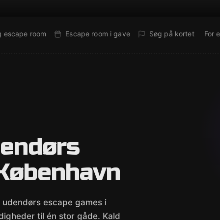
g escape room
Escape room i gave
Søg på kortet
For 
dendørs
 København
3 udendørs escape games i
gheder til én stor gåde. Kald