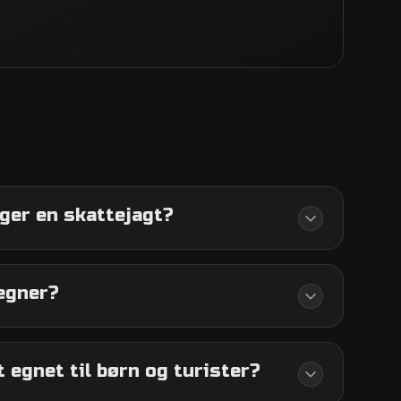
ager en skattejagt?
egner?
t egnet til børn og turister?