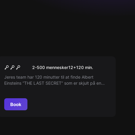
Udendørs
The Last Secret of Albert
2-500 mennesker
12
+
120
min.
Einstein
Jeres team har 120 minutter til at finde Albert
Einsteins ”THE LAST SECRET” som er skjult på en
hemmelig lokation i byen. Kan I løse mysteriet og
fortjene at følge i Albert Einsteins fodspor?
Book