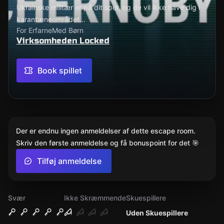
Ukrainske militær er på dit spor, og de vil ikke have dig i
karantæneområdet…
For Erfarne
Med Børn
Virksomheden Locked
Book spillet
Der er endnu ingen anmeldelser af dette escape room.
Skriv den første anmeldelse og få bonuspoint for det 🎯
Tilføj anmeldelse
Svær
Ikke Skræmmende
Skuespillere
Uden Skuespillere