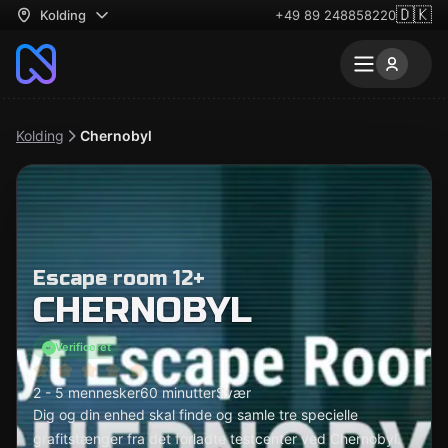
🇩🇰
Kolding
+49 89 248858220
Kolding
Chernobyl
Escape room 12+
CHERNOBYL
Verificeret
2 - 5 mennesker
60 minutter
Svær
Dig og din enhed skal finde og samle tre specielle
grafitstænger fra det forladte testcenter ved Chernobyl.