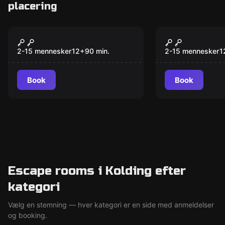
placering
Escape room
Escape room
Zodiac
Pengemyste
Ny
Ny
2-15 mennesker
12
+
90
min.
2-15 mennesker
1
Book
Book
Escape rooms i Kolding efter
kategori
Vælg en stemning — hver kategori er en side med anmeldelser
og booking.