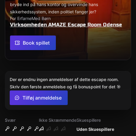
bryde ind på hans kontor og overvinde hans
sikkerhedssystem, inden politiet fanger jer?
For Erfarne
Med Børn
Virksomheden AMAZE Escape Room Odense
Book spillet
Der er endnu ingen anmeldelser af dette escape room.
Skriv den første anmeldelse og få bonuspoint for det 🎯
Tilføj anmeldelse
Svær
Ikke Skræmmende
Skuespillere
Uden Skuespillere