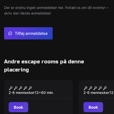
Der er endnu ingen anmeldelser her. Fortæl os om dit eventyr –
skriv den første anmeldelse!
Tilføj anmeldelse
Andre escape rooms på denne
placering
Escape room
Escape room
Pirate
Tomb
2-6 mennesker
12
+
60
min.
2-6 mennesker
12
Book
Book