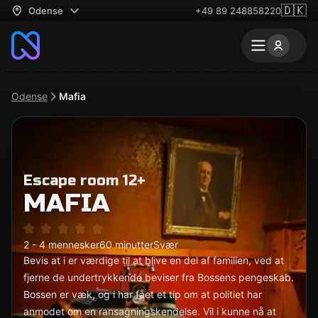
🇩🇰
Odense
+49 89 248858220
Odense
Mafia
Escape room 12+
MAFIA
2 - 4 mennesker
60 minutter
Svær
Bevis at i er værdige til at blive en del af familien, ved at
fjerne de undertrykkende beviser fra Bossens pengeskab.
Bossen er væk, og i har fået et tip om at politiet har
anmodet om en ransagningskendelse. Vil i kunne nå at