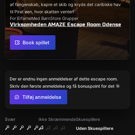
af fangenskab, kapre et skib og kryds det caribiske hav
til Pirat øen, hvor skatten venter!
For Erfarne
Med Børn
Store Grupper
Virksomheden AMAZE Escape Room Odense
Book spillet
Der er endnu ingen anmeldelser af dette escape room.
Skriv den første anmeldelse og få bonuspoint for det 🎯
Tilføj anmeldelse
Svær
Ikke Skræmmende
Skuespillere
Uden Skuespillere