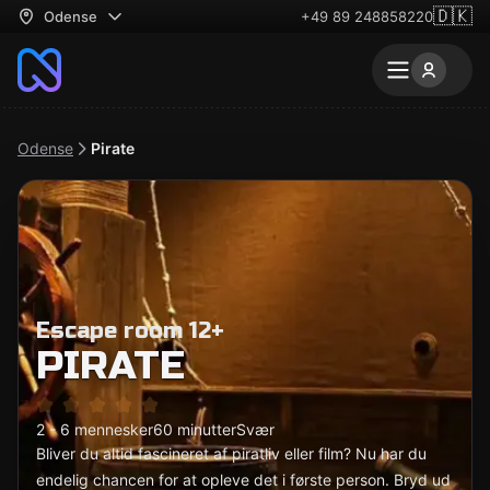
🇩🇰
Odense
+49 89 248858220
Odense
Pirate
Escape room 12+
PIRATE
2 - 6 mennesker
60 minutter
Svær
Bliver du altid fascineret af piratliv eller film? Nu har du
endelig chancen for at opleve det i første person. Bryd ud