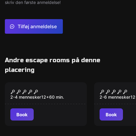
skriv den første anmeldelse!
Tilføj anmeldelse
Andre escape rooms på denne
placering
Escape room
Escape room
Mafia
Tomb
2-4 mennesker
12
+
60
min.
2-6 mennesker
12
Book
Book