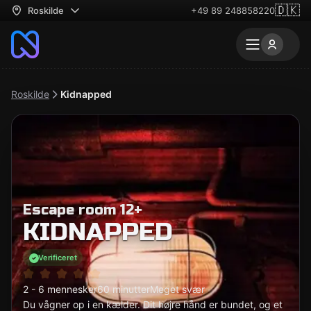
🇩🇰
Roskilde
+49 89 248858220
Roskilde
Kidnapped
Escape room 12+
KIDNAPPED
Verificeret
2 - 6 mennesker
60 minutter
Meget svær
Du vågner op i en kælder. Dit højre hånd er bundet, og et