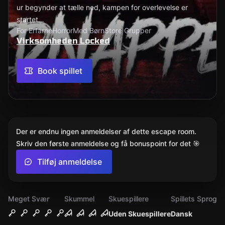
ur begynder at tælle ned, kampen for overlevelse er
startet…
For Erfarne
Horror
Med Børn
Store Grupper
Virksomheden Locked
Book spillet
Der er endnu ingen anmeldelser af dette escape room.
Skriv den første anmeldelse og få bonuspoint for det 🎯
Tilføj anmeldelse
Meget Svær
Skummel
Skuespillere
Spillets Sprog
Uden Skuespillere
Dansk