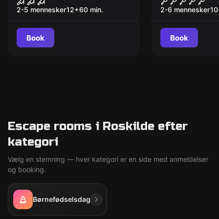
2-5 mennesker
12
+
60
min.
2-6 mennesker
10
Book
Book
Escape rooms i Roskilde efter
kategori
Vælg en stemning — hver kategori er en side med anmeldelser
og booking.
Børnefødselsdag