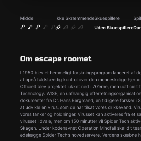
Middel
Ikke Skræmmende
Skuespillere
Spi
Uden Skuespillere
Da
Om escape roomet
I 1950 blev et hemmeligt forskningsprogram lanceret af det
at opnå fuldstændig kontrol over den menneskelige hjerne 
Officielt blev projektet lukket ned i 70’erne, men uofficiel
Technology. WISE, en uafhængig efterretningsorganisatio
dokumenter fra Dr. Hans Bergmand, en tidligere forsker i S
at udvikle en virus, som de har tilsat vores drikkevand. V
vores tanker og holdninger. Virusset kan aktiveres fra et sæ
virusset i dvale, men om 150 minutter vil Spider Tech aktiv
Skagen. Under kodenavnet Operation Mindfall skal dit team
ødelægge Spider Tech’s hovedservere. Verdens skæbne hvi