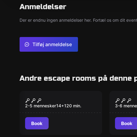
Anmeldelser
Der er endnu ingen anmeldelser her. Fortæl os om dit event
Tilføj anmeldelse
Andre escape rooms på denne p
Udendørs
Escape ro
Den Magiske Portal
Komma
2-5 mennesker
14
+
120
min.
3-6 menne
Book
Book