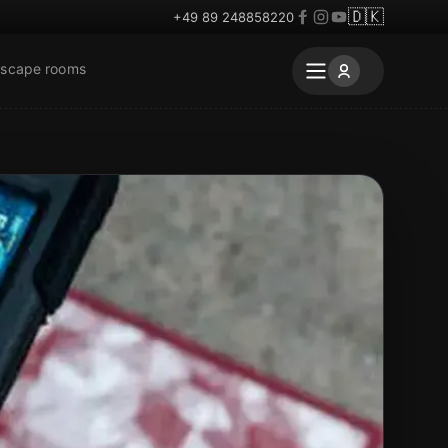
🇩🇰
+49 89 248858220
escape rooms