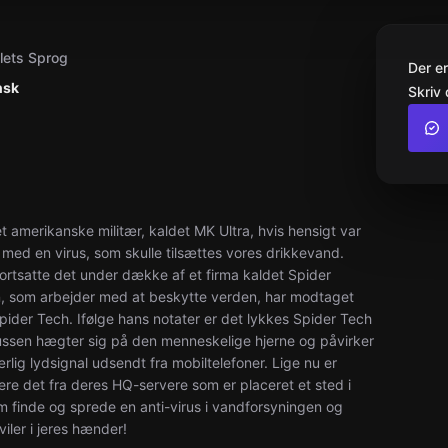
llets Sprog
Der e
nsk
Skriv 
 amerikanske militær, kaldet MK Ultra, hvis hensigt var
med en virus, som skulle tilsættes vores drikkevand.
t fortsatte det under dække af et firma kaldet Spider
n, som arbejder med at beskytte verden, har modtaget
pider Tech. Ifølge hans notater er det lykkes Spider Tech
irussen hægter sig på den menneskelige hjerne og påvirker
rlig lydsignal udsendt fra mobiltelefoner. Lige nu er
ere det fra deres HQ-servere som er placeret et sted i
 finde og sprede en anti-virus i vandforsyningen og
ler i jeres hænder!