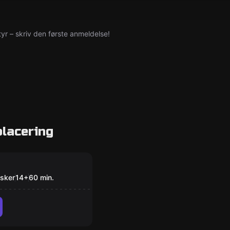
yr – skriv den første anmeldelse!
lacering
om
ndobunkeren
sker
14
+
60
min.