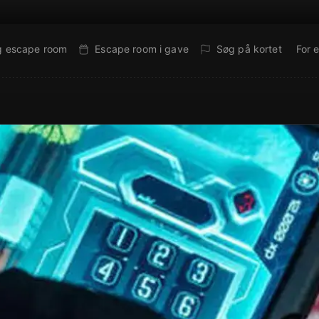
g escape room
Escape room i gave
Søg på kortet
For 