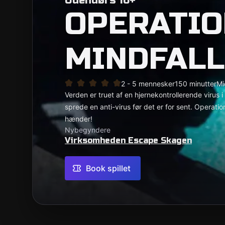
Udendørs 16+
OPERATIO
MINDFALL
2 - 5 mennesker
150 minutter
Mi
Verden er truet af en hjernekontrollerende virus 
sprede en anti-virus før det er for sent. Operatio
hænder!
Nybegyndere
Virksomheden Escape Skagen
Book spillet