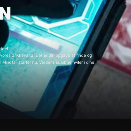
N
ddel
i vores drikkevand. Det er din opgave at finde og
n Mindfall starter nu. Verdens skæbne hviler i dine