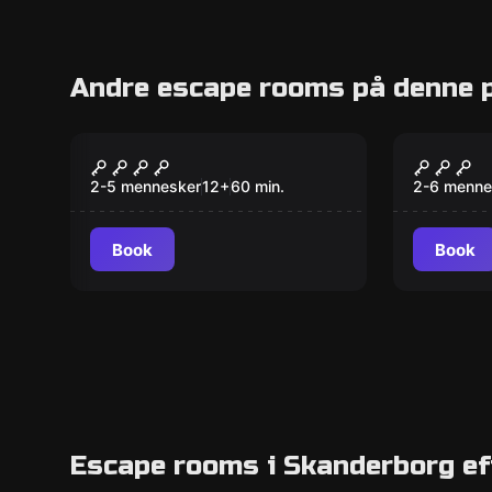
Andre escape rooms på denne p
Escape room
Escape ro
Find Felix
Piratø
Ny
2-5 mennesker
12
+
60
min.
2-6 menne
Book
Book
Escape rooms i Skanderborg ef