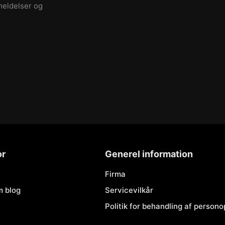
meldelser og
or
Generel information
Firma
m blog
Servicevilkår
Politik for behandling af person