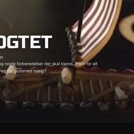
OGTET
ær
dog nogle forberedelser der skal klares. Frem for alt
 brug for gudernes hjælp?