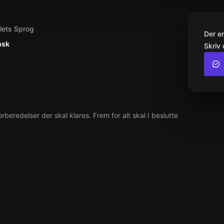
llets Sprog
Der e
nsk
Skriv 
orberedelser der skal klares. Frem for alt skal I beslutte