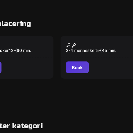
lacering
om
Escape room
en
Find Felix
sker
12
+
60
min.
2-4 mennesker
5
+
45
min.
Book
ter kategori