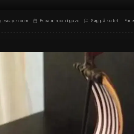
g escape room
Escape room i gave
Søg på kortet
For 