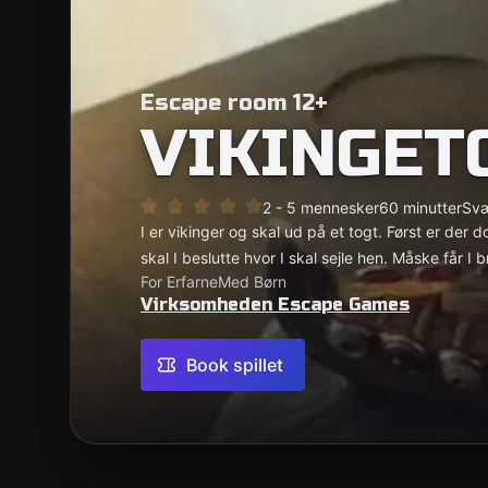
Escape room 12+
VIKINGET
2 - 5 mennesker
60 minutter
Sv
I er vikinger og skal ud på et togt. Først er der 
skal I beslutte hvor I skal sejle hen. Måske får I
For Erfarne
Med Børn
Virksomheden Escape Games
Book spillet