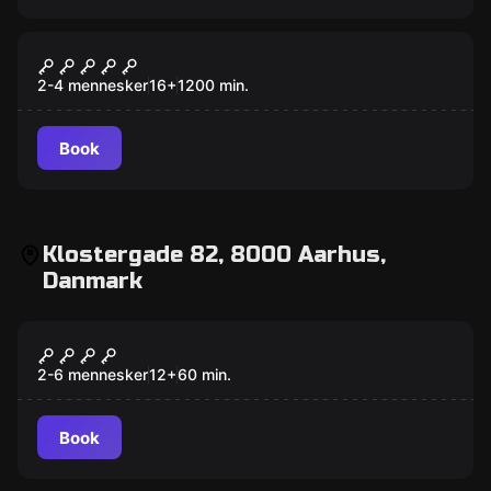
Escape room
Illuminati
2-4 mennesker
16
+
1200
min.
Book
Klostergade 82, 8000 Aarhus,
Danmark
Escape room
Dmitry Donskoy
2-6 mennesker
12
+
60
min.
Book