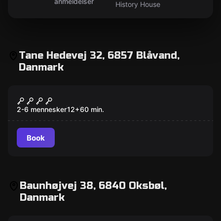
anmeldelser
History House
Tane Hedevej 32, 6857 Blåvand,
Danmark
Escape room
Viking
2-6 mennesker
12
+
60
min.
Book
Baunhøjvej 38, 6840 Oksbøl,
Danmark
Escape room