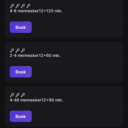
Operation Hannibal
4-8 mennesker
12
+
120
min.
Book
Escape room
Illuminati-hytten
Ny
2-4 mennesker
12
+
60
min.
Book
Escape room
Sabotage
4-48 mennesker
12
+
90
min.
Book