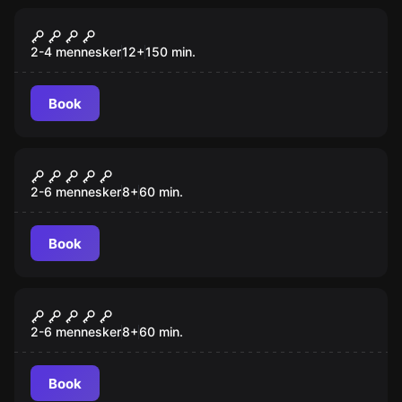
Escape room
Murder Mystery
2-4 mennesker
12
+
150
min.
Book
Escape room
1945
2-6 mennesker
8
+
60
min.
Book
Escape room
Tirpitz
2-6 mennesker
8
+
60
min.
Book