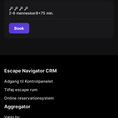
Escape room
Dmitry Donskoy
Ny
2-6 mennesker
8
+
75
min.
Book
Escape Navigator CRM
Adgang til Kontrolpanelet
Tilføj escape rum
Online reservationsystem
Aggregator
Vælg by