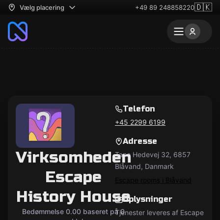
🇩🇰
Vælg placering
+49 89 248858220
Telefon
+45 2299 6199
Adresse
Virksomheden
Tane Hedevej 32, 6857
Blåvand, Danmark
Escape
Escape rooms i Blåvand
History House
Oplysninger
Bedømmelse 0.00 baseret på 0
Tjenester leveres af Escape