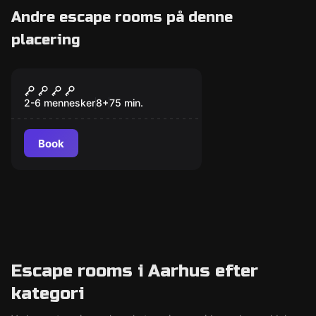
Andre escape rooms på denne
placering
Escape room
Dmitry Donskoy
Ny
2-6 mennesker
8
+
75
min.
Book
Escape rooms i Aarhus efter
kategori