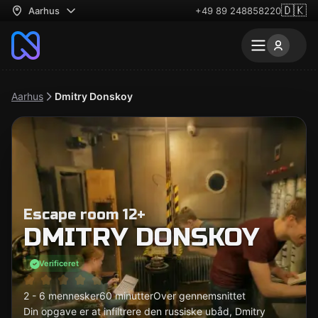
🇩🇰
Aarhus
+49 89 248858220
Aarhus
Dmitry Donskoy
Escape room 12+
DMITRY DONSKOY
Verificeret
2 - 6 mennesker
60 minutter
Over gennemsnittet
Din opgave er at infiltrere den russiske ubåd, Dmitry