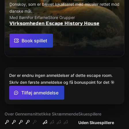
Donskoy, som er blevet lokaliseret med missiler rettet mod
danske mål.
Med Børn
For Erfarne
Store Grupper
Virksomheden Escape History House
Book spillet
Der er endnu ingen anmeldelser af dette escape room.
Skriv den første anmeldelse og få bonuspoint for det 🎯
Tilføj anmeldelse
Over Gennemsnittet
Ikke Skræmmende
Skuespillere
Uden Skuespillere