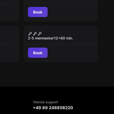
Book
Escape room
are
Juvelkuppet
Ny
2-5 mennesker
12
+
60
min.
Book
Teknisk support
+49 89 248858220