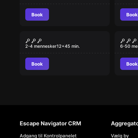
Book
Book
VR
Escape 
Escape The Lost
Escap
Pyramid VR
2-4 mennesker
12
+
45
min.
6-50 me
Book
Book
Escape Navigator CRM
Aggregat
Adgang til Kontrolpanelet
Vælg by