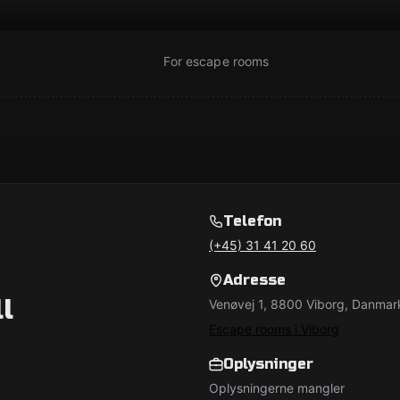
For escape rooms
Telefon
(+45) 31 41 20 60
Adresse
l
Venøvej 1, 8800 Viborg, Danmar
Escape rooms i Viborg
Oplysninger
Oplysningerne mangler