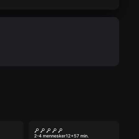
VR
VR
Beyond Medusa's Gate
VR
2-4 mennesker
12
+
57
min.