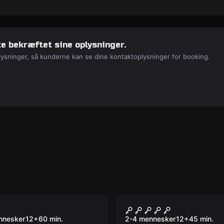
e bekræftet sine oplysninger.
lysninger, så kunderne kan se dine kontaktoplysninger for booking.
room
VR
 Tyveriet
Huxley's Historie 
nnesker
12
+
60
min.
2-4 mennesker
12
+
45
min.