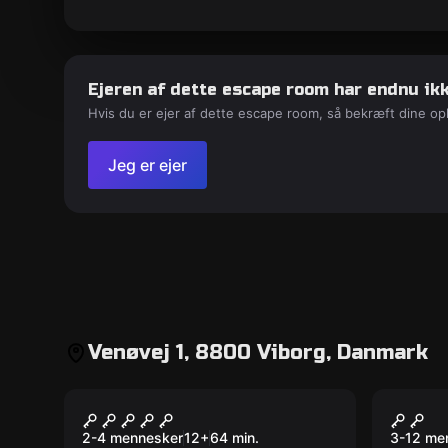
Ejeren af dette escape room har endnu ikk
Hvis du er ejer af dette escape room, så bekræft dine op
Jeg er ejer
Venøvej 1, 8800 Viborg, Danmark
VR
Escape 
Prince of Persia – The
Juvel
Dagger Of Time VR
2-4 mennesker
12
+
64
min.
3-12 me