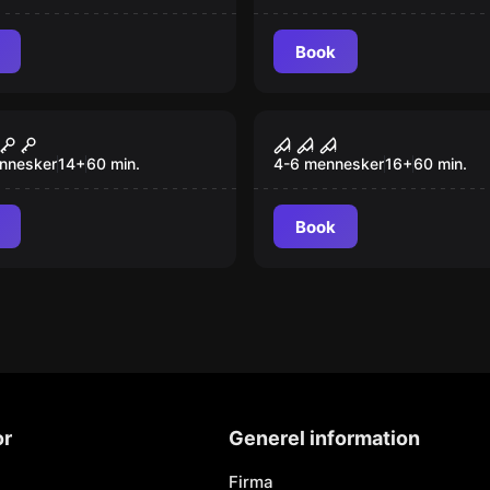
Book
room
Escape room
e challenge
Your Worst Nightm
nnesker
14
+
60
min.
4-6 mennesker
16
+
60
min.
Book
or
Generel information
Firma