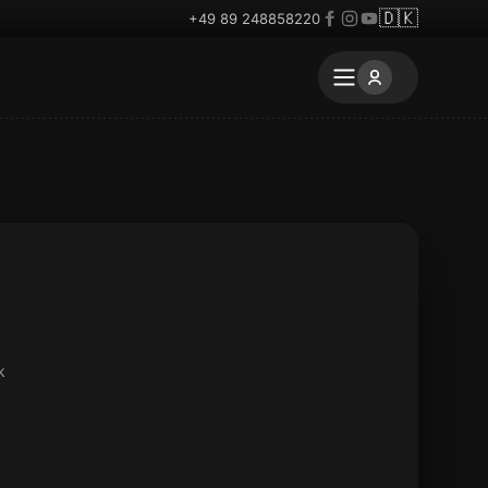
🇩🇰
+49 89 248858220
k