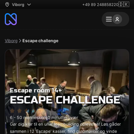
🇩🇰
Viborg
+49 89 248858220
Viborg
Escape challenge
Escape room 14+
ESCAPE CHALLENGE
6 - 50 mennesker
60 minutter
Svær
Gør dig klar til en unik teambuilding oplevelse! Løs gåder
sammen i 12 'Escape' kasser, find guldmønter og vinde