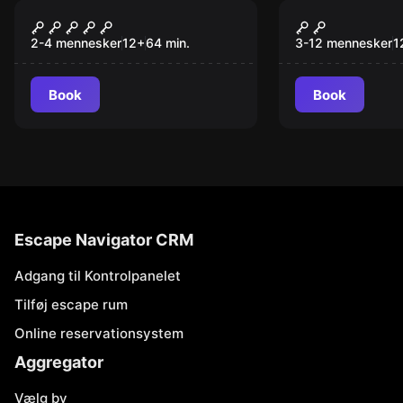
VR
Escape room
Prince of Persia – The
Juvel Tyver
Dagger Of Time VR
2-4 mennesker
12
+
64
min.
3-12 mennesker
1
Book
Book
Escape Navigator CRM
Adgang til Kontrolpanelet
Tilføj escape rum
Online reservationsystem
Aggregator
Vælg by