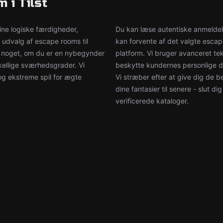
 i Tilst
ine logiske færdigheder,
Du kan læse autentiske anmeldelse
 udvalg af escape rooms til
kan forvente af det valgte esca
e noget, om du er en nybegynder
platform. Vi bruger avanceret tek
skellige sværhedsgrader. Vi
beskytte kundernes personlige dat
og ekstreme spil for ægte
Vi stræber efter at give dig de 
dine fantasier til senere - slut d
verificerede kataloger.