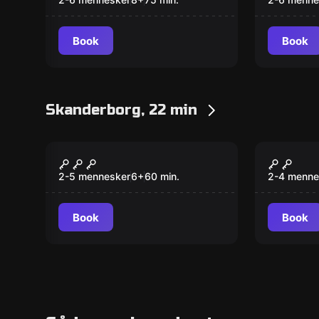
Book
Book
Skanderborg, 22 min
Escape room
Escape ro
Julemandens
Find Fe
Ny
Tidsmaskine
2-5 mennesker
6
+
60
min.
2-4 menne
Book
Book