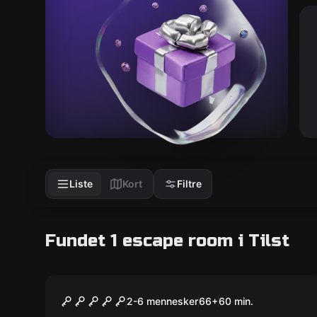
Liste
Kort
Filtre
Fundet 1 escape room i Tilst
Escape room
Wanted
2-6 mennesker
66
+
60
min.