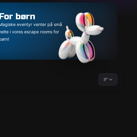
For børn
Magiske eventyr venter på små
helte i vores escape rooms for
børn!