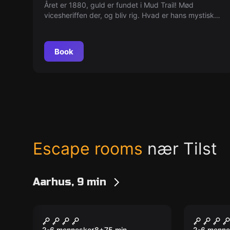
Året er 1880, guld er fundet i Mud Trail! Mød
vicesheriffen der, og bliv rig. Hvad er hans mystiske
plan? Er der guld i sigte for jeres bande? Tid til at
finde ud af det!
Book
Escape rooms
nær Tilst
Aarhus, 9 min
Escape room
Escape ro
Dmitry Donskoy
Underc
Ny
2-6 mennesker
8
+
75
min.
2-6 menne