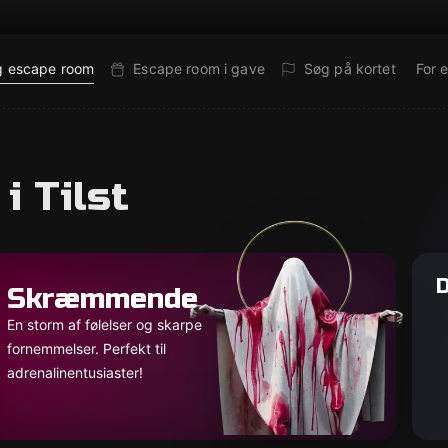
g escape room
Escape room i gave
Søg på kortet
For 
i Tilst
D
Skræmmende
En storm af følelser og skarpe
fornemmelser. Perfekt til
adrenalinentusiaster!