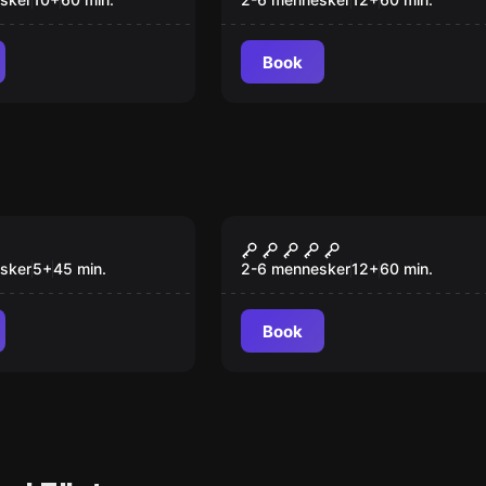
Book
om
Escape room
lix
The Lab
sker
5
+
45
min.
2-6 mennesker
12
+
60
min.
Book